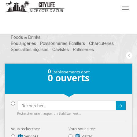
/
Que voulez vous faire ?
/
Chercher un commerce
/
Foods & Drinks
/
Boulangeries - Poissonneries-Ecaillers - Charcuteries -
Spécialités niçoises - Cavistes - Pâtisseries
0
Établissements dont
0
ouverts
Submit
Rechercher une marque, un établissement...
Vous recherchez:
Vous souhaitez:
Services
Visiter