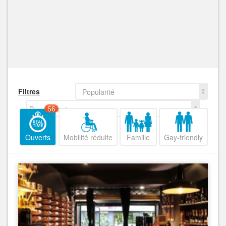
Filtres
Popularité
Decroissant
56
Ouverts
Mobilité réduite
Famille
Gay-friendly