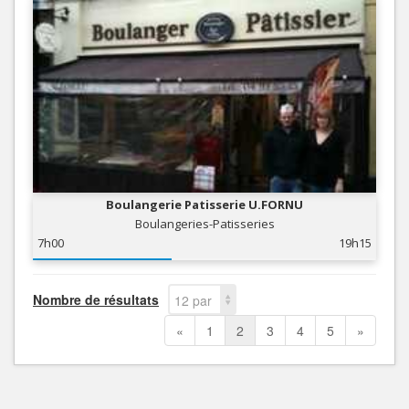
Boulangerie Patisserie U.FORNU
Boulangeries-Patisseries
7h00
19h15
Nombre de résultats
12 par
page
«
1
2
3
4
5
»