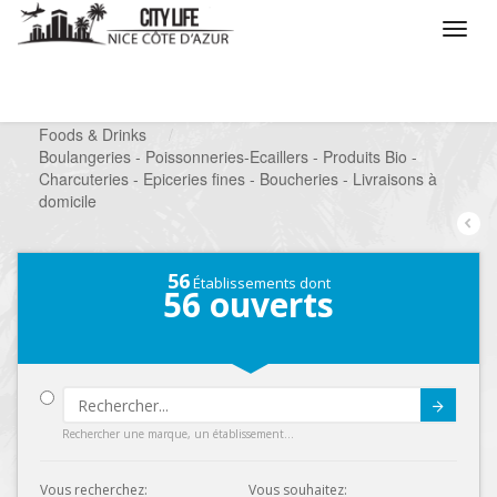
/
Que voulez vous faire ?
/
Chercher un commerce
/
Foods & Drinks
/
Boulangeries - Poissonneries-Ecaillers - Produits Bio -
Charcuteries - Epiceries fines - Boucheries - Livraisons à
domicile
56
Établissements dont
56
ouverts
Submit
Rechercher une marque, un établissement...
Vous recherchez:
Vous souhaitez: