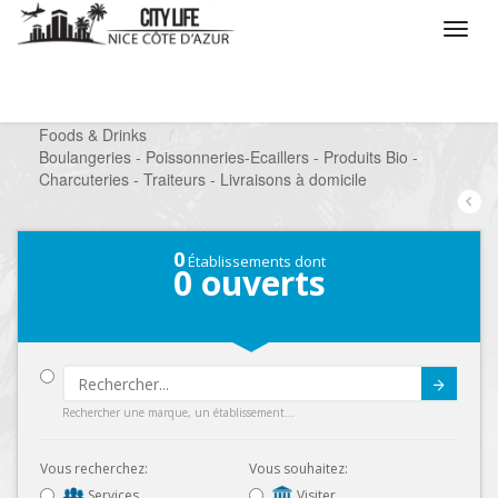
/
Que voulez vous faire ?
/
Chercher un commerce
/
Foods & Drinks
/
Boulangeries - Poissonneries-Ecaillers - Produits Bio -
Charcuteries - Traiteurs - Livraisons à domicile
0
Établissements dont
0
ouverts
Submit
Rechercher une marque, un établissement...
Vous recherchez:
Vous souhaitez:
Services
Visiter