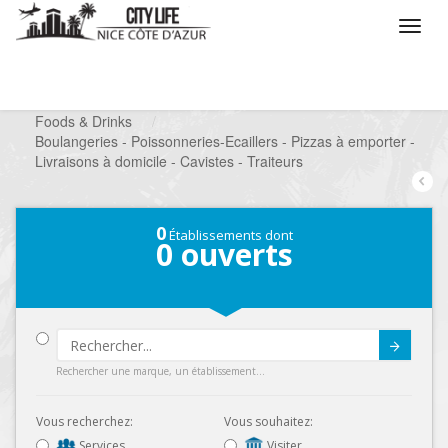
/
Que voulez vous faire ?
/
Chercher un commerce
/
Foods & Drinks
/
Boulangeries - Poissonneries-Ecaillers - Pizzas à emporter -
Livraisons à domicile - Cavistes - Traiteurs
0
Établissements dont
0
ouverts
Submit
Rechercher une marque, un établissement...
Vous recherchez:
Vous souhaitez:
Services
Visiter