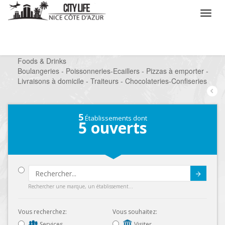
/
Que voulez vous faire ?
/
Chercher un commerce
/
Foods & Drinks
/
Boulangeries - Poissonneries-Ecaillers - Pizzas à emporter -
Livraisons à domicile - Traiteurs - Chocolateries-Confiseries
5
Établissements dont
5
ouverts
Submit
Rechercher une marque, un établissement...
Vous recherchez:
Vous souhaitez:
Services
Visiter