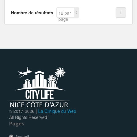
Nombre de résultats
1
12 par
page
© 2017-
2026 |
La Clinique du Web
All Rights Reserved
Pages
Accueil