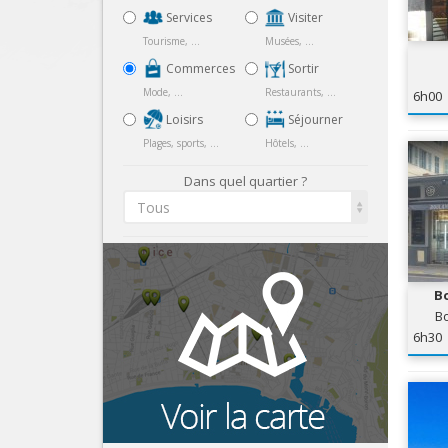
Services
Visiter
Tourisme, ...
Musées, ...
Commerces
Sortir
Mode, ...
Restaurants, ...
6h00
Loisirs
Séjourner
Plages, sports, ...
Hôtels, ...
Dans quel quartier ?
Tous
Bo
Bo
6h30