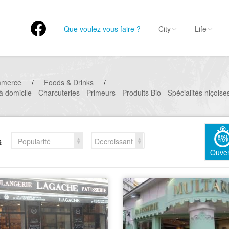
Que voulez vous faire ?
City
Life
mmerce
/
Foods & Drinks
/
à domicile - Charcuteries - Primeurs - Produits Bio - Spécialités niçoise
s
Popularité
Decroissant
Ouver