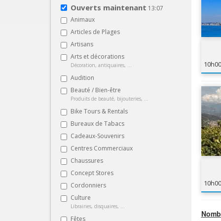
Ouverts maintenant
13:07
Animaux
Articles de Plages
Artisans
Arts et décorations
10h0
Décoration, antiquaires, ...
Audition
Beauté / Bien-être
Produits de beauté, bijouteries, ...
Bike Tours & Rentals
Bureaux de Tabacs
Cadeaux-Souvenirs
Centres Commerciaux
Chaussures
Concept Stores
10h0
Cordonniers
Culture
Librairies, disquaires, ...
Nombr
Fêtes