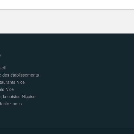
s
eil
e des établissements
taurants Nice
els Nice
, la cuisine Niçoise
tactez nous