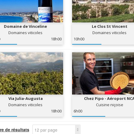
Domaine de Vinceline
Le Clos St Vincent
Domaines viticoles
Domaines viticoles
0
18h00
10h00
Via Julia-Augusta
Chez Pipo - Aéroport NC
Domaines viticoles
Cuisine niçoise
0
18h00
6h00
e de résultats
12 par page