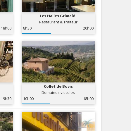
Nice le Carré d’Or
Services
Nice Aéroport
Les Halles Grimaldi
Tourisme, ...
Restaurant & Traiteur
18h00
8h30
20h00
Collet de Bovis
Domaines viticoles
19h30
10h00
18h00