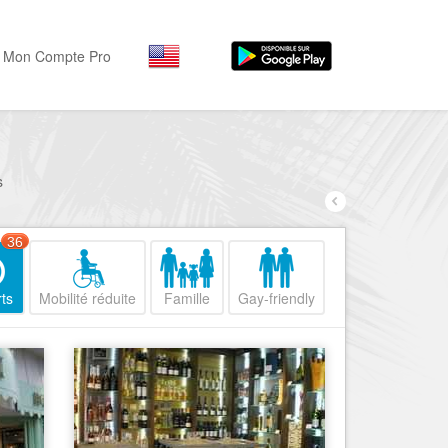
Mon Compte Pro
Par activité
Par quartiers
Nice Promenade des Angl
Séjourner
s
Hôtels, ...
Nice Promenade du Paillo
Visiter
36
Nice le Port
Musées, ...
Nice le Vieux Nice
ts
Mobilité réduite
Famille
Gay-friendly
Sortir
Nice le Coeur de Ville
Restaurants, ...
Nice les Collines Niçoises
Commerces
Mode, ...
Nice le petit Marais Niçois
Loisirs
Nice la plaine du Var
Plages, sports, ...