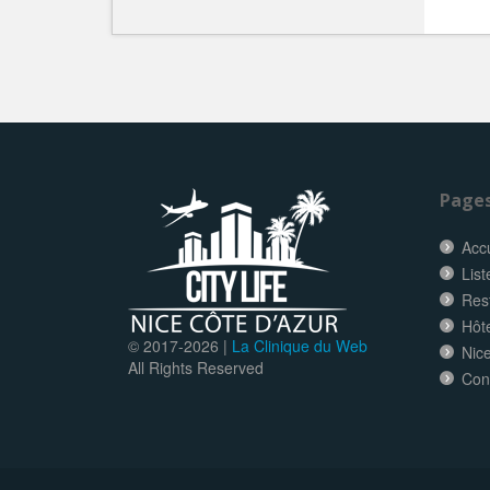
Page
Accu
List
Res
Hôt
© 2017-
2026 |
La Clinique du Web
Nice
All Rights Reserved
Con