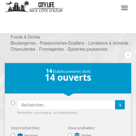
/
Que voulez vous faire ?
/
Chercher un commerce
/
Foods & Drinks
/
Boulangeries - Poissonneries-Ecaillers - Livraisons à domicile -
Charcuteries - Fromageries - Epiceries paysannes
14
Établissements dont
14
ouverts
Submit
Rechercher une marque, un établissement...
Vous recherchez:
Vous souhaitez:
Services
Visiter