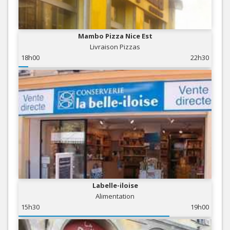
Mambo Pizza Nice Est
Livraison Pizzas
18h00
22h30
Labelle-iloise
Alimentation
15h30
19h00