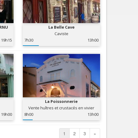
ORNU
La Belle Cave
Caviste
19h15
7h30
13h00
La Poissonnerie
Vente huîtres et crustacés en vivier
19h00
8h00
13h00
1
2
3
»