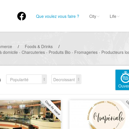
Que voulez vous faire ?
City
Life
mmerce
/
Foods & Drinks
/
 à domicile - Charcuteries - Produits Bio - Fromageries - Producteurs l
s
Popularité
Decroissant
Ouver
Coup de coeur
Co