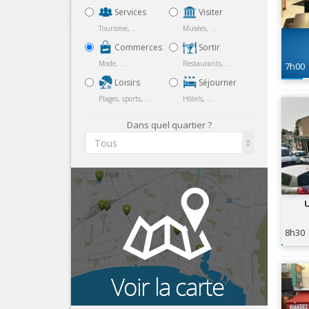
Services
Visiter
Tourisme, ...
Musées, ...
Commerces
Sortir
Mode, ...
Restaurants, ...
7h00
Loisirs
Séjourner
Plages, sports, ...
Hôtels, ...
Dans quel quartier ?
Tous
8h30