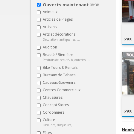
Ouverts maintenant
08:38
Animaux
Articles de Plages
Artisans
Arts et décorations
6h00
Décoration, antiquaires, ...
Audition
Beauté / Bien-être
Produits de beauté, bijouteries, ...
Bike Tours & Rentals
Bureaux de Tabacs
Cadeaux-Souvenirs
Centres Commerciaux
Chaussures
Concept Stores
6h00
Cordonniers
Culture
Librairies, disquaires, ...
Nombr
Fêtes