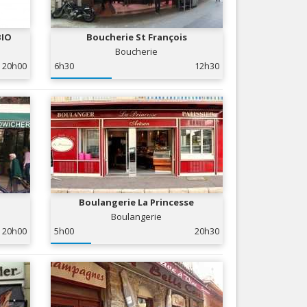
Nice le Carré d’Or
Services
Nice Aéroport
BIO
Boucherie St François
Tourisme, ...
Boucherie
20h00
6h30
12h30
Boulangerie La Princesse
Boulangerie
20h00
5h00
20h30