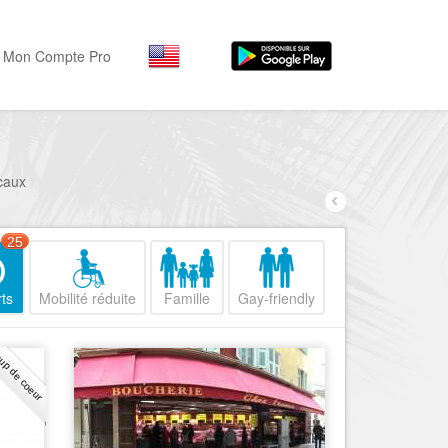
Mon Compte Pro
Par activité
Par quartiers
Nice Promenade des Angl
Séjourner
ocaux
Hôtels, ...
Nice Promenade du Paillo
Visiter
25
Nice le Port
Musées, ...
Nice le Vieux Nice
ts
Mobilité réduite
Famille
Gay-friendly
Sortir
Nice le Coeur de Ville
Restaurants, ...
up de coeur
Nice les Collines Niçoises
Commerces
Mode, ...
Nice le petit Marais Niçois
Loisirs
Nice la plaine du Var
Plages, sports, ...