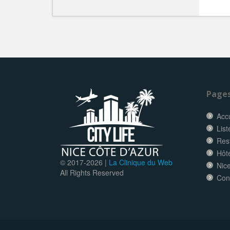
Page
Accu
List
Res
Hôt
© 2017-
2026 |
La Clinique du Web
Nice
All Rights Reserved
Con