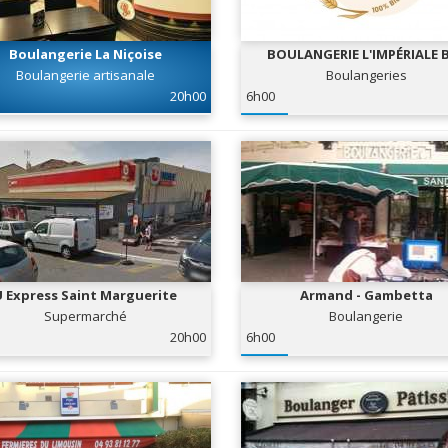
Boulangerie La Niçoise
BOULANGERIE L'IMPÉRIALE 
Boulangerie artisanale
Boulangeries
20h00
6h00
U Express Saint Marguerite
Armand - Gambetta
Supermarché
Boulangerie
20h00
6h00