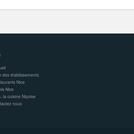
s
eil
e des établissements
taurants Nice
els Nice
, la cuisine Niçoise
tactez nous