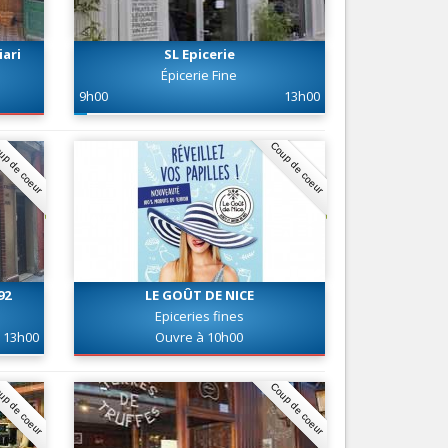
Nice le Carré d’Or
Services
Nice Aéroport
iari
SL Epicerie
Tourisme, ...
Épicerie Fine
9h00
13h00
up de coeur
Coup de coeur
92
LE GOÛT DE NICE
Epiceries fines
13h00
Ouvre à 10h00
up de coeur
Coup de coeur