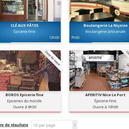
CLÉ AUX PÂTES
Boulangerie La Niçoise
Épicerie Fine
Boulangerie artisanale
13h00
7h00
Coup de coeur
Co
BOROS Epicerie fine
APERITIV Nice Le Port
Epiceries du monde
Épicerie Fine
Ouvre à 9h30
Ouvre à 10h00
e de résultats
12 par page