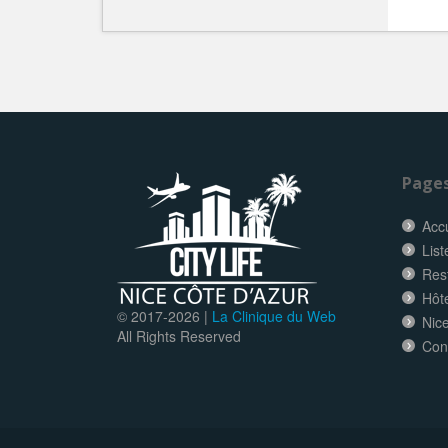
Page
Accu
List
Res
Hôt
© 2017-
2026 |
La Clinique du Web
Nice
All Rights Reserved
Con