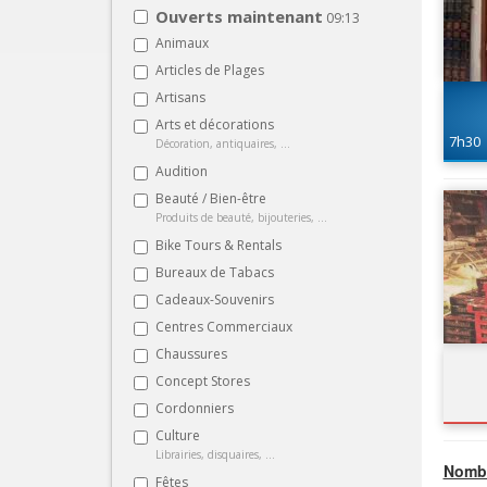
Ouverts maintenant
09:13
Animaux
Articles de Plages
Artisans
Arts et décorations
7h30
Décoration, antiquaires, ...
Audition
Beauté / Bien-être
Produits de beauté, bijouteries, ...
Bike Tours & Rentals
Bureaux de Tabacs
Cadeaux-Souvenirs
Centres Commerciaux
Chaussures
Concept Stores
Cordonniers
Culture
Librairies, disquaires, ...
Nombr
Fêtes