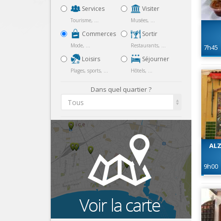
Services
Visiter
Tourisme, ...
Musées, ...
Commerces
Sortir
Mode, ...
Restaurants, ...
7h45
Loisirs
Séjourner
Plages, sports, ...
Hôtels, ...
Dans quel quartier ?
Tous
ALZ
9h00