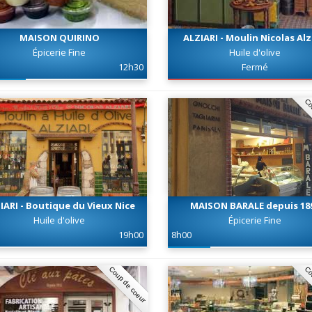
MAISON QUIRINO
ALZIARI - Moulin Nicolas Alz
Épicerie Fine
Huile d'olive
12h30
Fermé
Co
IARI - Boutique du Vieux Nice
MAISON BARALE depuis 18
Huile d'olive
Épicerie Fine
19h00
8h00
Coup de coeur
Co