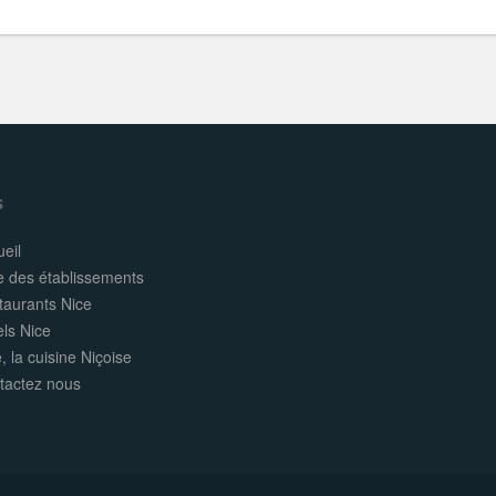
s
eil
e des établissements
taurants Nice
els Nice
, la cuisine Niçoise
tactez nous