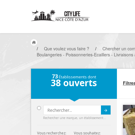
/
Que voulez vous faire ?
/
Chercher un co
Boulangeries - Poissonneries-Ecaillers - Livraisons à
73
Établissements dont
38
ouverts
Filtre
Submit
Rechercher une marque, un établissement...
Vous recherchez:
Vous souhaitez: