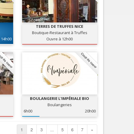
TERRES DE TRUFFES NICE
Boutique-Restaurant à Truffes
14h00
Ouvre à 12h00
up de coeur
Coup de coeur
BOULANGERIE L'IMPÉRIALE BIO
Boulangeries
6h00
20h00
1
2
3
...
5
6
7
»