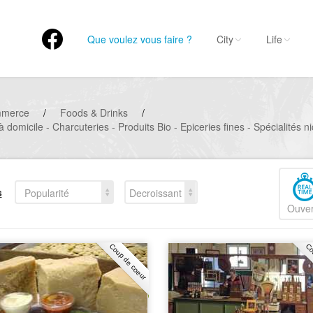
Que voulez vous faire ?
City
Life
mmerce
/
Foods & Drinks
/
 domicile - Charcuteries - Produits Bio - Epiceries fines - Spécialités n
s
Popularité
Decroissant
Ouver
Coup de coeur
Co