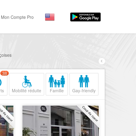
Mon Compte Pro
Par activité
Par quartiers
Nice Promenade des Angl
Séjourner
içoises
Hôtels, ...
Nice Promenade du Paillo
Visiter
38
Nice le Port
Musées, ...
Nice le Vieux Nice
ts
Mobilité réduite
Famille
Gay-friendly
Sortir
Nice le Coeur de Ville
Restaurants, ...
up de coeur
Coup de coeur
Nice les Collines Niçoises
Commerces
Mode, ...
Nice le petit Marais Niçois
Loisirs
Nice la plaine du Var
Plages, sports, ...