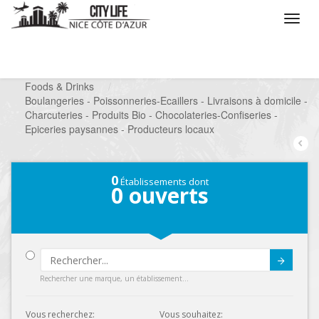
/
Que voulez vous faire ?
/
Chercher un commerce
/
Foods & Drinks
/
Boulangeries - Poissonneries-Ecaillers - Livraisons à domicile -
Charcuteries - Produits Bio - Chocolateries-Confiseries -
Epiceries paysannes - Producteurs locaux
0
Établissements dont
0
ouverts
Submit
Rechercher une marque, un établissement...
Vous recherchez:
Vous souhaitez: