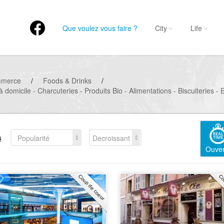
Que voulez vous faire ?
City
Life
mmerce
/
Foods & Drinks
/
à domicile - Charcuteries - Produits Bio - Alimentations - Biscuiteries 
s
Popularité
Decroissant
Ouver
Coup de coeur
Co