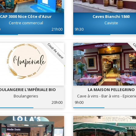
CAP 3000 Nice Côte d'Azur
Caves Bianchi 1860
Centre commercial
Caviste
0
21h00
9h30
Coup de coeur
Co
OULANGERIE L'IMPÉRIALE BIO
LA MAISON PELLEGRINO
Boulangeries
Cave à vins - Bar à vins - Epiceri
20h00
9h00