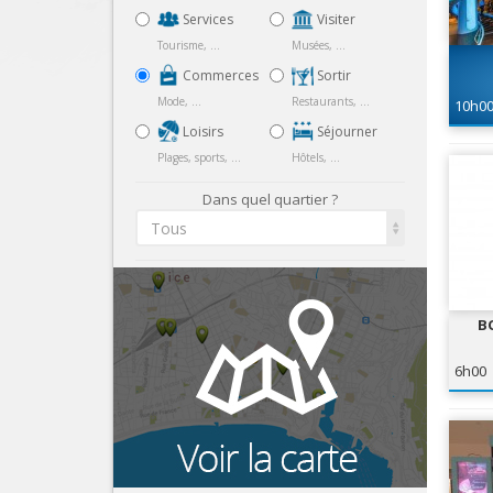
Services
Visiter
Tourisme, ...
Musées, ...
Commerces
Sortir
Mode, ...
Restaurants, ...
10h0
Loisirs
Séjourner
Plages, sports, ...
Hôtels, ...
Dans quel quartier ?
Tous
B
6h00