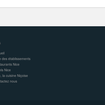
s
eil
e des établissements
taurants Nice
els Nice
, la cuisine Niçoise
tactez nous