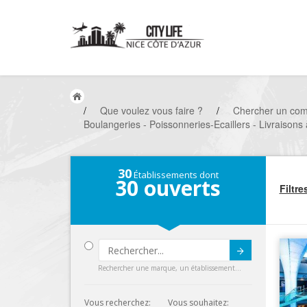
/
Que voulez vous faire ?
/
Chercher un co
Boulangeries - Poissonneries-Ecaillers - Livraisons 
30
Établissements dont
30
ouverts
Filtre
Submit
Rechercher une marque, un établissement...
Vous recherchez:
Vous souhaitez: