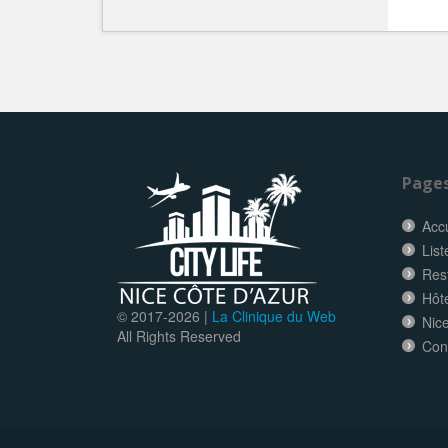
Page
Accu
List
Res
Hôt
© 2017-
2026 |
La Clinique du Web
Nice
All Rights Reserved
Con