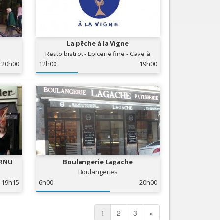
La pêche à la Vigne
Resto bistrot - Epicerie fine - Cave à
vins
20h00
12h00
19h00
ORNU
Boulangerie Lagache
Boulangeries
19h15
6h00
20h00
1
2
3
»