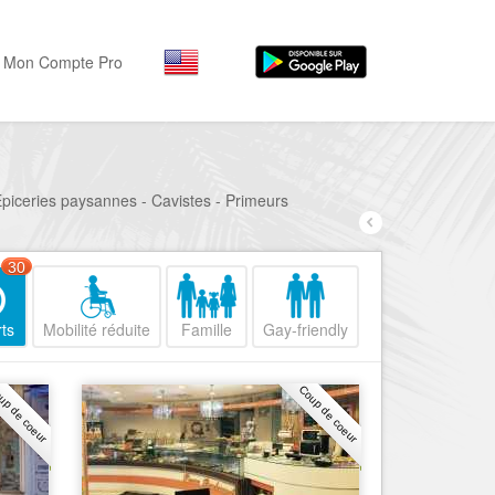
Mon Compte Pro
Par activité
Par quartiers
Nice Promenade des Angl
Séjourner
- Epiceries paysannes - Cavistes - Primeurs
Hôtels, ...
Nice Promenade du Paillo
Visiter
30
Nice le Port
Musées, ...
Nice le Vieux Nice
ts
Mobilité réduite
Famille
Gay-friendly
Sortir
Nice le Coeur de Ville
Restaurants, ...
up de coeur
Coup de coeur
Nice les Collines Niçoises
Commerces
Mode, ...
Nice le petit Marais Niçois
Loisirs
Nice la plaine du Var
Plages, sports, ...