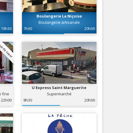
Nice le Carré d’Or
Services
Nice Aéroport
Boulangerie La Niçoise
Tourisme, ...
Boulangerie artisanale
19h30
7h00
20h00
up de coeur
U Express Saint Marguerite
e fine
Supermarché
22h00
8h30
20h00