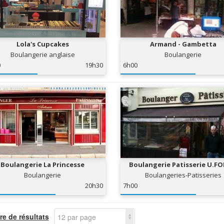
Lola's Cupcakes
Armand - Gambetta
Boulangerie anglaise
Boulangerie
0
19h30
6h00
Boulangerie La Princesse
Boulangerie Patisserie U.F
Boulangerie
Boulangeries-Patisseries
20h30
7h00
e de résultats
12 par page