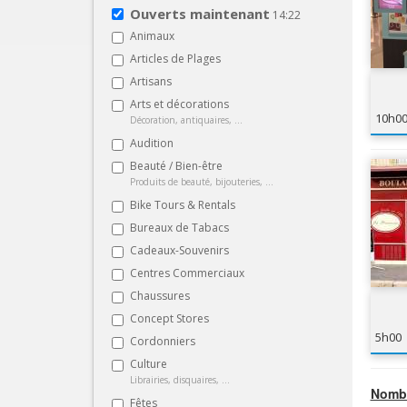
Ouverts maintenant
14:22
Animaux
Articles de Plages
Artisans
Arts et décorations
10h0
Décoration, antiquaires, ...
Audition
Beauté / Bien-être
Produits de beauté, bijouteries, ...
Bike Tours & Rentals
Bureaux de Tabacs
Cadeaux-Souvenirs
Centres Commerciaux
Chaussures
Concept Stores
5h00
Cordonniers
Culture
Librairies, disquaires, ...
Nombr
Fêtes