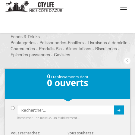
/
Que voulez vous faire ?
/
Chercher un commerce
/
Foods & Drinks
/
Boulangeries - Poissonneries-Ecaillers - Livraisons à domicile -
Charcuteries - Produits Bio - Alimentations - Biscuiteries -
Epiceries paysannes - Cavistes
0
Établissements dont
0
ouverts
Submit
Rechercher une marque, un établissement...
Vous recherchez:
Vous souhaitez: