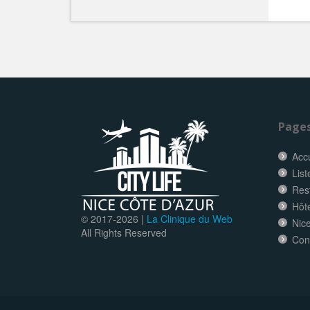
Page
Accu
List
Res
Hôt
© 2017-
2026 |
La Clinique du Web
Nice
All Rights Reserved
Con