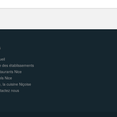
s
eil
e des établissements
taurants Nice
els Nice
, la cuisine Niçoise
tactez nous