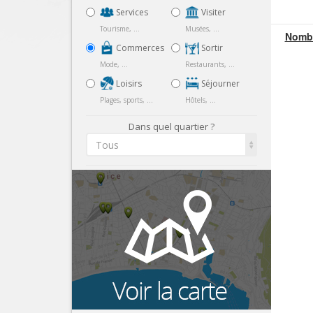
Services
Visiter
Tourisme, ...
Musées, ...
Nombr
Commerces
Sortir
Mode, ...
Restaurants, ...
Loisirs
Séjourner
Plages, sports, ...
Hôtels, ...
Dans quel quartier ?
Tous