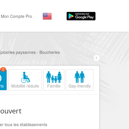
Mon Compte Pro
Par activité
Par quartiers
Nice Promenade des Angl
Séjourner
- Epiceries paysannes - Boucheries
Hôtels, ...
Nice Promenade du Paillo
Visiter
0
Nice le Port
Musées, ...
Nice le Vieux Nice
ts
Mobilité réduite
Famille
Gay-friendly
Sortir
Nice le Coeur de Ville
Restaurants, ...
Nice les Collines Niçoises
Commerces
 ouvert
Mode, ...
Nice le petit Marais Niçois
Loisirs
Nice la plaine du Var
her tous les établissements
Plages, sports, ...