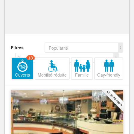
Filtres
Popularité
Decroissant
18
Ouverts
Mobilité réduite
Famille
Gay-friendly
Coup de coeur