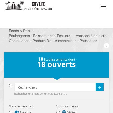
/
Que voulez vous faire ?
/
Chercher un commerce
/
Foods & Drinks
/
Boulangeries - Poissonneries-Ecaillers - Livraisons à domicile -
Charcuteries - Produits Bio - Alimentations - Pâtisseries
18
Établissements dont
18
ouverts
Submit
Rechercher une marque, un établissement...
Vous recherchez:
Vous souhaitez:
Services
Visiter