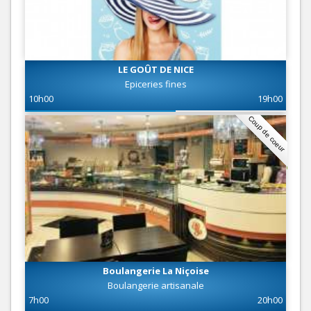
LE GOÛT DE NICE
Epiceries fines
10h00
19h00
Coup de coeur
Boulangerie La Niçoise
Boulangerie artisanale
7h00
20h00