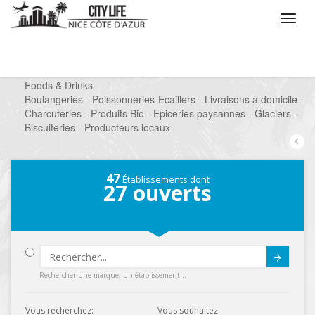
/
Que voulez vous faire ?
/
Chercher un commerce
/
Foods & Drinks
/
Boulangeries - Poissonneries-Ecaillers - Livraisons à domicile -
Charcuteries - Produits Bio - Epiceries paysannes - Glaciers -
Biscuiteries - Producteurs locaux
47
Établissements dont
27
ouverts
Submit
Rechercher une marque, un établissement...
Vous recherchez:
Vous souhaitez: