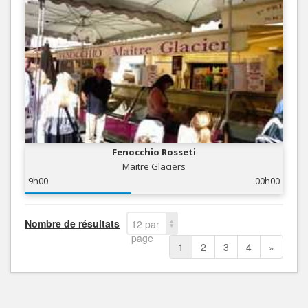
Fenocchio Rosseti
Maitre Glaciers
9h00
00h00
Nombre de résultats
12 par
page
1
2
3
4
»