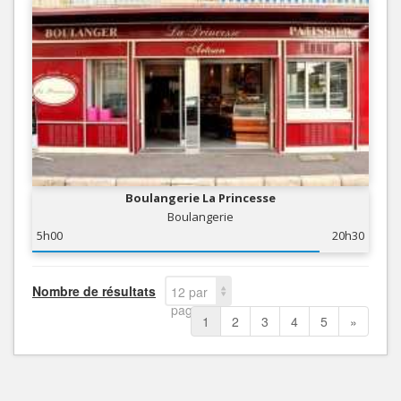
Boulangerie La Princesse
Boulangerie
5h00
20h30
Nombre de résultats
12 par
page
1
2
3
4
5
»