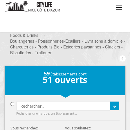
/
Que voulez vous faire ?
/
Chercher un commerce
/
Foods & Drinks
/
Boulangeries - Poissonneries-Ecaillers - Livraisons à domicile -
Charcuteries - Produits Bio - Epiceries paysannes - Glaciers -
Biscuiteries - Traiteurs
59
Établissements dont
51
ouverts
Submit
Rechercher une marque, un établissement...
Vous recherchez:
Vous souhaitez: