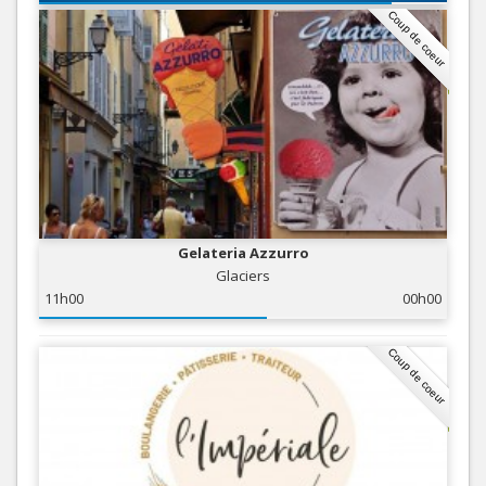
Coup de coeur
Gelateria Azzurro
Glaciers
11h00
00h00
Coup de coeur