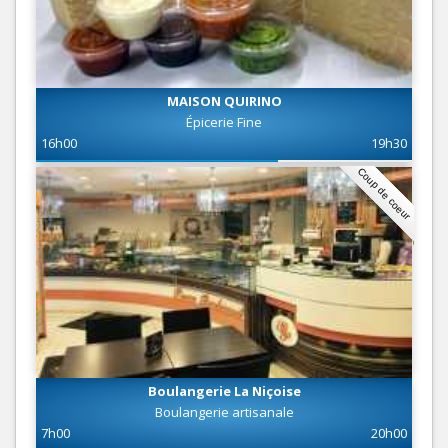
MAISON QUIRINO
Épicerie Fine
16h00
19h30
Coup de coeur
Boulangerie La Niçoise
Boulangerie artisanale
7h00
20h00