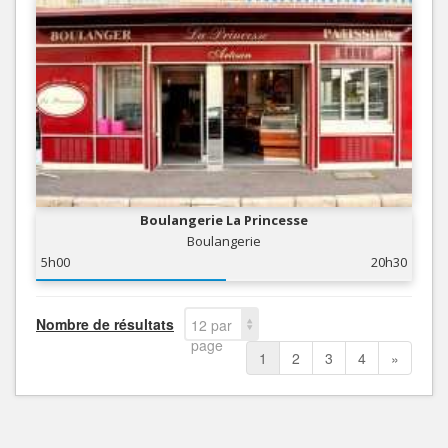
Boulangerie La Princesse
Boulangerie
5h00
20h30
Nombre de résultats
12 par
page
1
2
3
4
»