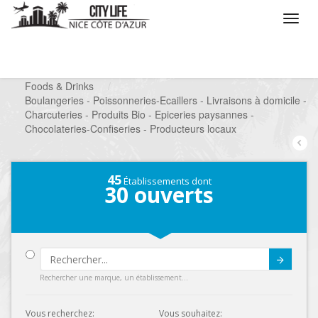
/
Que voulez vous faire ?
/
Chercher un commerce
/
Foods & Drinks
/
Boulangeries - Poissonneries-Ecaillers - Livraisons à domicile -
Charcuteries - Produits Bio - Epiceries paysannes -
Chocolateries-Confiseries - Producteurs locaux
45
Établissements dont
30
ouverts
Submit
Rechercher une marque, un établissement...
Vous recherchez:
Vous souhaitez: