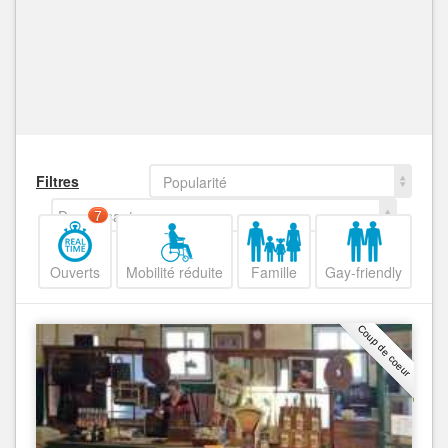
Filtres
Popularité
Decroissant
7
Ouverts
Mobilité réduite
Famille
Gay-friendly
Coup de coeur