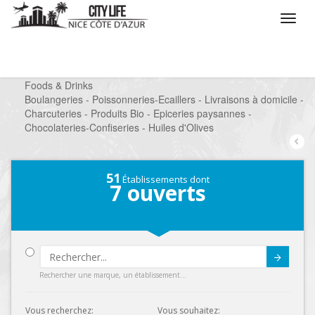
/
Que voulez vous faire ?
/
Chercher un commerce
/
Foods & Drinks
/
Boulangeries - Poissonneries-Ecaillers - Livraisons à domicile -
Charcuteries - Produits Bio - Epiceries paysannes -
Chocolateries-Confiseries - Huiles d'Olives
51
Établissements dont
7
ouverts
Submit
Rechercher une marque, un établissement...
Vous recherchez:
Vous souhaitez: