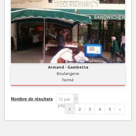
Armand - Gambetta
Boulangerie
Fermé
Nombre de résultats
12 par
page
1
2
3
4
5
»