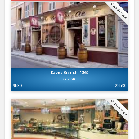
Coup de coeur
Caves Bianchi 1860
Caviste
9h30
22h30
Coup de coeur