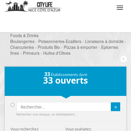
/
Que voulez vous faire ?
/
Chercher un commerce
/
Foods & Drinks
/
Boulangeries - Poissonneries-Ecaillers - Livraisons à domicile -
Charcuteries - Produits Bio - Pizzas à emporter - Epiceries
fines - Primeurs - Huiles d'Olives
33
Établissements dont
33
ouverts
Submit
Rechercher une marque, un établissement...
Vous recherchez:
Vous souhaitez: