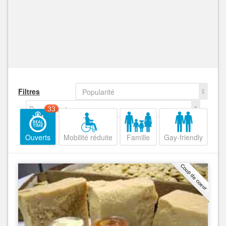
Filtres
Popularité
Decroissant
33
Ouverts
Mobilité réduite
Famille
Gay-friendly
Coup de coeur