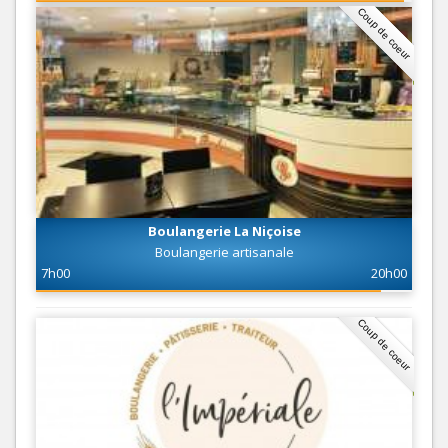
Coup de coeur
Boulangerie La Niçoise
Boulangerie artisanale
7h00
20h00
Coup de coeur