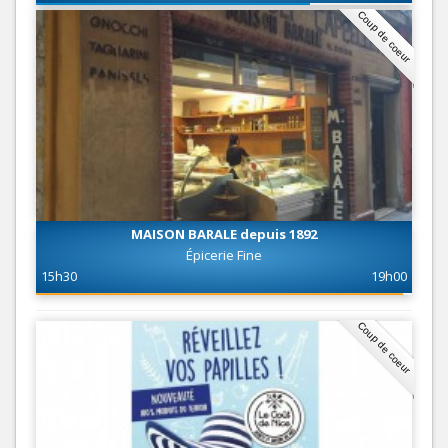
Coup de coeur
MAISON BARALE depuis 1892
Épicerie Fine
15h30
19h00
Coup de coeur