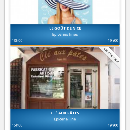
LE GOÛT DE NICE
Epiceries fines
10h00
19h00
Coup de coeur
CLÉ AUX PÂTES
Épicerie Fine
15h00
19h00