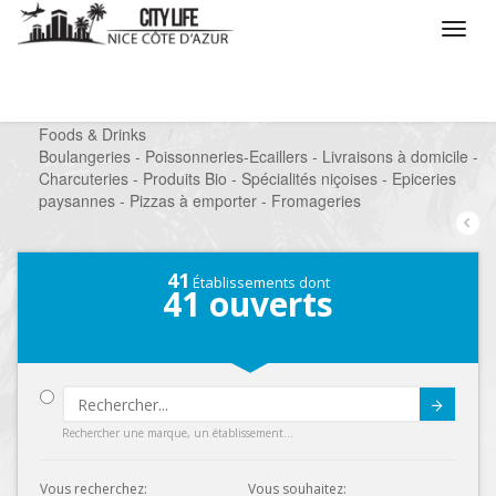
/
Que voulez vous faire ?
/
Chercher un commerce
/
Foods & Drinks
/
Boulangeries - Poissonneries-Ecaillers - Livraisons à domicile -
Charcuteries - Produits Bio - Spécialités niçoises - Epiceries
paysannes - Pizzas à emporter - Fromageries
41
Établissements dont
41
ouverts
Submit
Rechercher une marque, un établissement...
Vous recherchez:
Vous souhaitez: