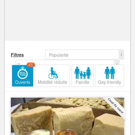
Filtres
Popularité
Decroissant
41
Ouverts
Mobilité réduite
Famille
Gay-friendly
Coup de coeur