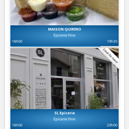
MAISON QUIRINO
Épicerie Fine
16h00
19h30
Coup de coeur
SL Epicerie
Épicerie Fine
16h00
20h00