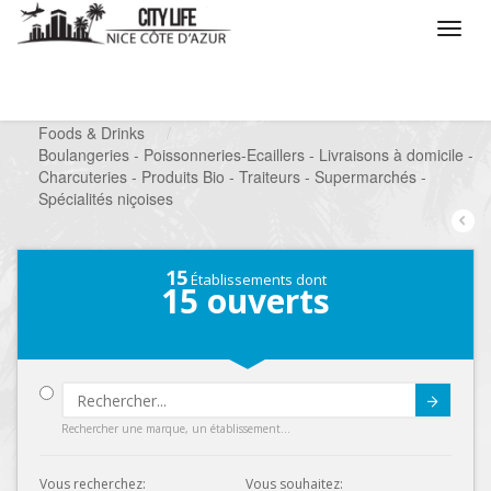
/
Que voulez vous faire ?
/
Chercher un commerce
/
Foods & Drinks
/
Boulangeries - Poissonneries-Ecaillers - Livraisons à domicile -
Charcuteries - Produits Bio - Traiteurs - Supermarchés -
Spécialités niçoises
15
Établissements dont
15
ouverts
Submit
Rechercher une marque, un établissement...
Vous recherchez:
Vous souhaitez: