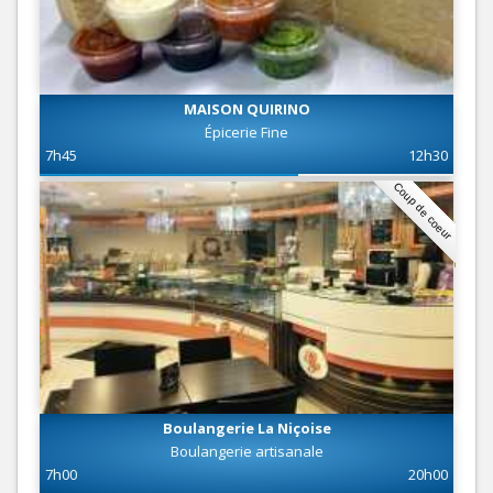
MAISON QUIRINO
Épicerie Fine
7h45
12h30
Coup de coeur
Boulangerie La Niçoise
Boulangerie artisanale
7h00
20h00