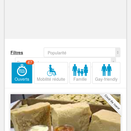
Filtres
Popularité
Decroissant
47
Ouverts
Mobilité réduite
Famille
Gay-friendly
Coup de coeur