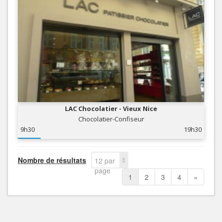
LAC Chocolatier - Vieux Nice
Chocolatier-Confiseur
9h30
19h30
Nombre de résultats
12 par
page
1
2
3
4
»