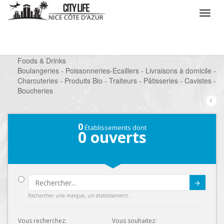
/
Que voulez vous faire ?
/
Chercher un commerce
/
Foods & Drinks
/
Boulangeries - Poissonneries-Ecaillers - Livraisons à domicile -
Charcuteries - Produits Bio - Traiteurs - Pâtisseries - Cavistes -
Boucheries
0
Établissements dont
0
ouverts
Submit
Rechercher une marque, un établissement...
Vous recherchez:
Vous souhaitez: