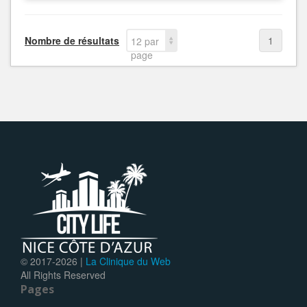
Nombre de résultats
1
12 par
page
© 2017-
2026 |
La Clinique du Web
All Rights Reserved
Pages