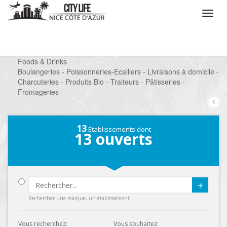
/
Que voulez vous faire ?
/
Chercher un commerce
/
Foods & Drinks
/
Boulangeries - Poissonneries-Ecaillers - Livraisons à domicile -
Charcuteries - Produits Bio - Traiteurs - Pâtisseries -
Fromageries
13
Établissements dont
13
ouverts
Submit
Rechercher une marque, un établissement...
Vous recherchez:
Vous souhaitez: