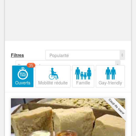
Filtres
Popularité
Decroissant
35
Ouverts
Mobilité réduite
Famille
Gay-friendly
Coup de coeur