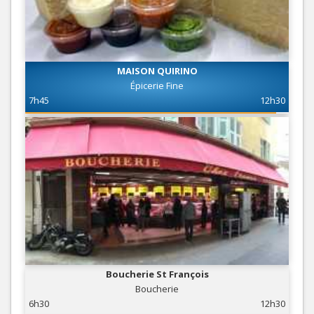
MAISON QUIRINO
Épicerie Fine
7h45
12h30
Boucherie St François
Boucherie
6h30
12h30