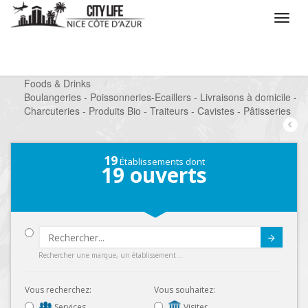
/
Que voulez vous faire ?
/
Chercher un commerce
/
Foods & Drinks
/
Boulangeries - Poissonneries-Ecaillers - Livraisons à domicile -
Charcuteries - Produits Bio - Traiteurs - Cavistes - Pâtisseries
19
Établissements dont
19
ouverts
Submit
Rechercher une marque, un établissement...
Vous recherchez:
Vous souhaitez:
Services
Visiter