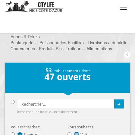
/
Que voulez vous faire ?
/
Chercher un commerce
/
Foods & Drinks
/
Boulangeries - Poissonneries-Ecaillers - Livraisons à domicile -
Charcuteries - Produits Bio - Traiteurs - Alimentations
53
Établissements dont
47
ouverts
Submit
Rechercher une marque, un établissement...
Vous recherchez:
Vous souhaitez:
Services
Visiter