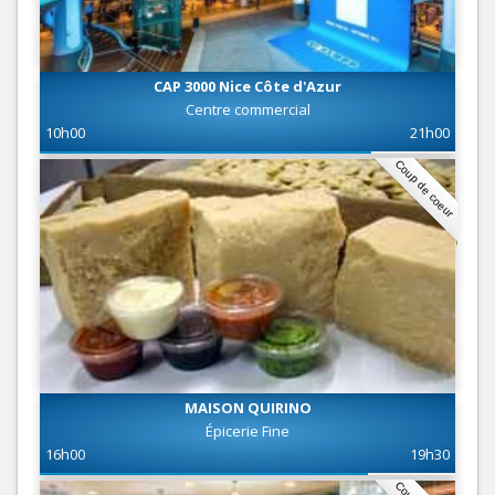
CAP 3000 Nice Côte d'Azur
Centre commercial
10h00
21h00
Coup de coeur
MAISON QUIRINO
Épicerie Fine
16h00
19h30