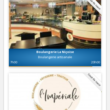
Coup de coeur
Boulangerie La Niçoise
Boulangerie artisanale
7h00
20h00
Coup de coeur