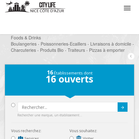
/
Que voulez vous faire ?
/
Chercher un commerce
/
Foods & Drinks
/
Boulangeries - Poissonneries-Ecaillers - Livraisons à domicile -
Charcuteries - Produits Bio - Traiteurs - Pizzas à emporter
16
Établissements dont
16
ouverts
Submit
Rechercher une marque, un établissement...
Vous recherchez:
Vous souhaitez:
Services
Visiter