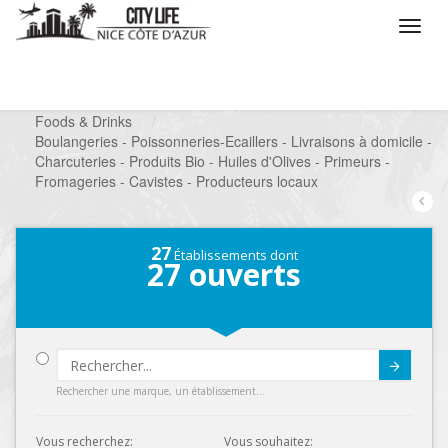
/
Que voulez vous faire ?
/
Chercher un commerce
/
Foods & Drinks
/
Boulangeries - Poissonneries-Ecaillers - Livraisons à domicile -
Charcuteries - Produits Bio - Huiles d'Olives - Primeurs -
Fromageries - Cavistes - Producteurs locaux
27
Établissements dont
27
ouverts
Submit
Rechercher une marque, un établissement...
Vous recherchez:
Vous souhaitez: