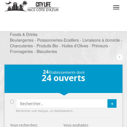
/
Que voulez vous faire ?
/
Chercher un commerce
/
Foods & Drinks
/
Boulangeries - Poissonneries-Ecaillers - Livraisons à domicile -
Charcuteries - Produits Bio - Huiles d'Olives - Primeurs -
Fromageries - Biscuiteries
24
Établissements dont
24
ouverts
Submit
Rechercher une marque, un établissement...
Vous recherchez:
Vous souhaitez: