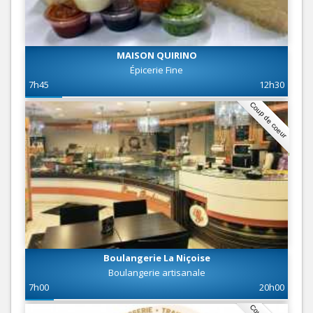
MAISON QUIRINO
Épicerie Fine
7h45
12h30
Coup de coeur
Boulangerie La Niçoise
Boulangerie artisanale
7h00
20h00