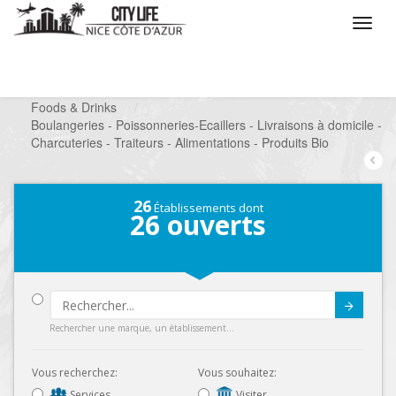
/
Que voulez vous faire ?
/
Chercher un commerce
/
Foods & Drinks
/
Boulangeries - Poissonneries-Ecaillers - Livraisons à domicile -
Charcuteries - Traiteurs - Alimentations - Produits Bio
26
Établissements dont
26
ouverts
Submit
Rechercher une marque, un établissement...
Vous recherchez:
Vous souhaitez:
Services
Visiter