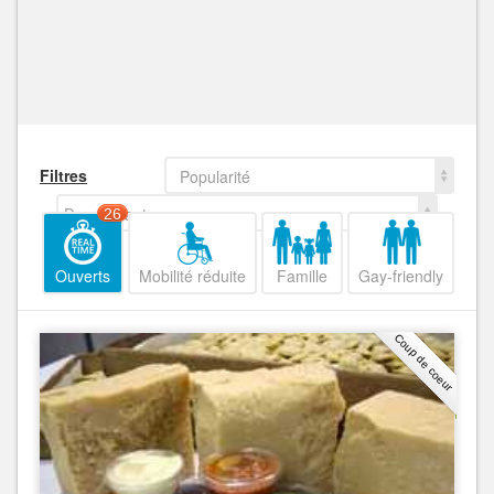
Filtres
Popularité
Decroissant
26
Ouverts
Mobilité réduite
Famille
Gay-friendly
Coup de coeur