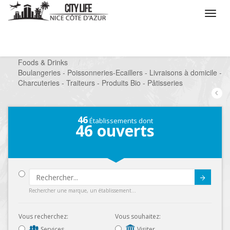
/
Que voulez vous faire ?
/
Chercher un commerce
/
Foods & Drinks
/
Boulangeries - Poissonneries-Ecaillers - Livraisons à domicile -
Charcuteries - Traiteurs - Produits Bio - Pâtisseries
46
Établissements dont
46
ouverts
Submit
Rechercher une marque, un établissement...
Vous recherchez:
Vous souhaitez:
Services
Visiter