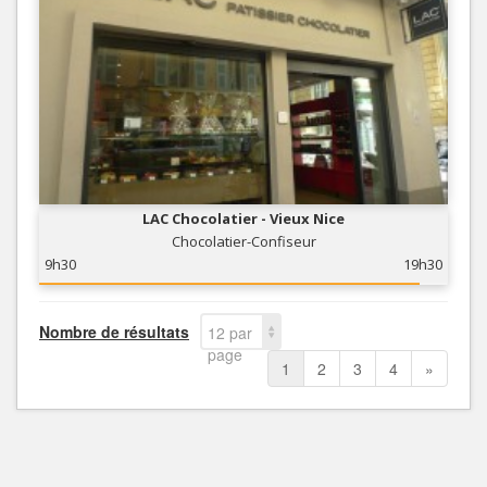
LAC Chocolatier - Vieux Nice
Chocolatier-Confiseur
9h30
19h30
Nombre de résultats
12 par
page
1
2
3
4
»