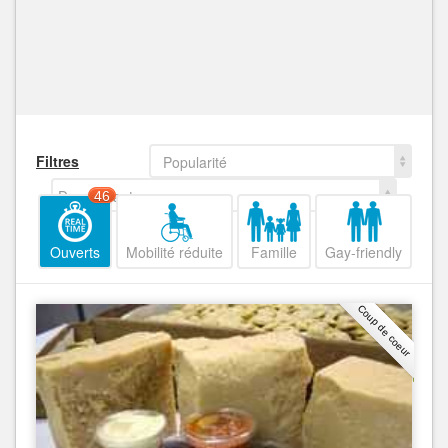
Filtres
Popularité
Decroissant
46
Ouverts
Mobilité réduite
Famille
Gay-friendly
Coup de coeur