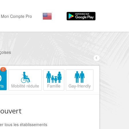
Mon Compte Pro
Par activité
Par quartiers
Nice Promenade des Angl
Séjourner
içoises
Hôtels, ...
Nice Promenade du Paillo
Visiter
0
Nice le Port
Musées, ...
Nice le Vieux Nice
ts
Mobilité réduite
Famille
Gay-friendly
Sortir
Nice le Coeur de Ville
Restaurants, ...
Nice les Collines Niçoises
Commerces
 ouvert
Mode, ...
Nice le petit Marais Niçois
Loisirs
Nice la plaine du Var
her tous les établissements
Plages, sports, ...