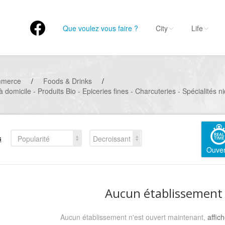
Que voulez vous faire ?
City
Life
mmerce
/
Foods & Drinks
/
 domicile - Produits Bio - Epiceries fines - Charcuteries - Spécialités n
s
Popularité
Decroissant
Ouver
Aucun établissement
Aucun établissement n'est ouvert maintenant,
affic