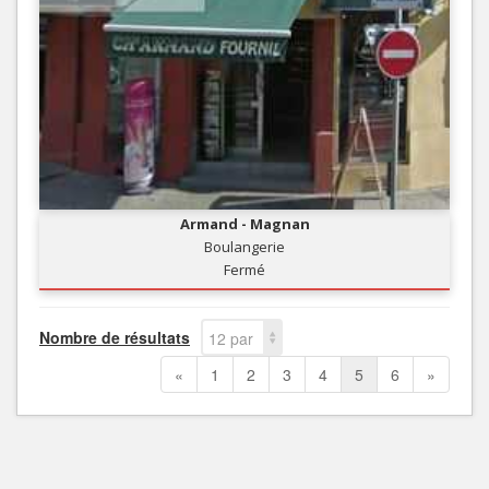
Armand - Magnan
Boulangerie
Fermé
Nombre de résultats
12 par
page
«
1
2
3
4
5
6
»