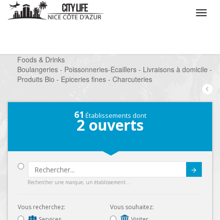
/
Que voulez vous faire ?
/
Chercher un commerce
/
Foods & Drinks
/
Boulangeries - Poissonneries-Ecaillers - Livraisons à domicile -
Produits Bio - Epiceries fines - Charcuteries
61
Établissements dont
2
ouverts
Submit
Rechercher une marque, un établissement...
Vous recherchez:
Vous souhaitez:
Services
Visiter