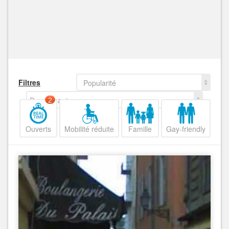
Filtres
Popularité
Decroissant
2
Ouverts
Mobilité réduite
Famille
Gay-friendly