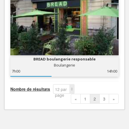
BREAD boulangerie responsable
Boulangerie
7h00
14h00
Nombre de résultats
12 par
page
«
1
2
3
»