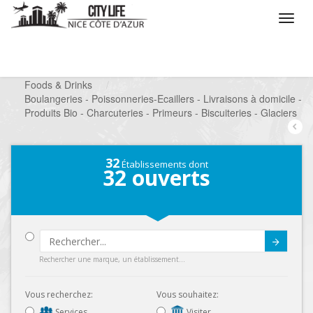
/
Que voulez vous faire ?
/
Chercher un commerce
/
Foods & Drinks
/
Boulangeries - Poissonneries-Ecaillers - Livraisons à domicile -
Produits Bio - Charcuteries - Primeurs - Biscuiteries - Glaciers
32
Établissements dont
32
ouverts
Submit
Rechercher une marque, un établissement...
Vous recherchez:
Vous souhaitez:
Services
Visiter