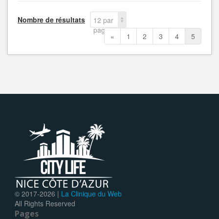
Nombre de résultats
12 par
page
«
1
2
3
4
5
© 2017-
2026 |
La Clinique du Web
All Rights Reserved
Pages