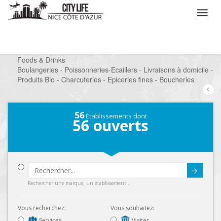
/
Que voulez vous faire ?
/
Chercher un commerce
/
Foods & Drinks
/
Boulangeries - Poissonneries-Ecaillers - Livraisons à domicile -
Produits Bio - Charcuteries - Epiceries fines - Boucheries
56
Établissements dont
56
ouverts
Submit
Rechercher une marque, un établissement...
Vous recherchez:
Vous souhaitez:
Services
Visiter