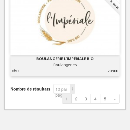
Coup de coeur
BOULANGERIE L'IMPÉRIALE BIO
Boulangeries
6h00
20h00
Nombre de résultats
12 par
page
1
2
3
4
5
»