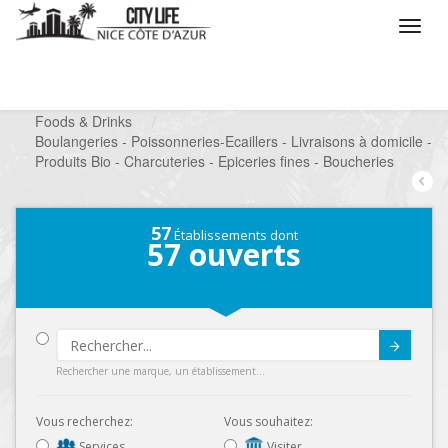
/
Que voulez vous faire ?
/
Chercher un commerce
/
Foods & Drinks
/
Boulangeries - Poissonneries-Ecaillers - Livraisons à domicile -
Produits Bio - Charcuteries - Epiceries fines - Boucheries
57
Établissements dont
57
ouverts
Submit
Rechercher une marque, un établissement...
Vous recherchez:
Vous souhaitez:
Services
Visiter