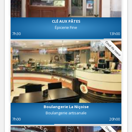
CLÉ AUX PÂTES
Épicerie Fine
7h30
13h00
Coup de coeur
Boulangerie La Niçoise
Boulangerie artisanale
7h00
20h00