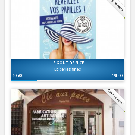
Coup de coeur
LE GOÛT DE NICE
Epiceries fines
10h00
19h00
Coup de coeur