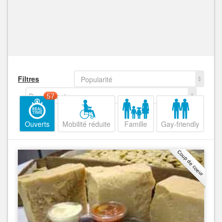
Filtres
Popularité
Decroissant
57
Ouverts
Mobilité réduite
Famille
Gay-friendly
Coup de coeur