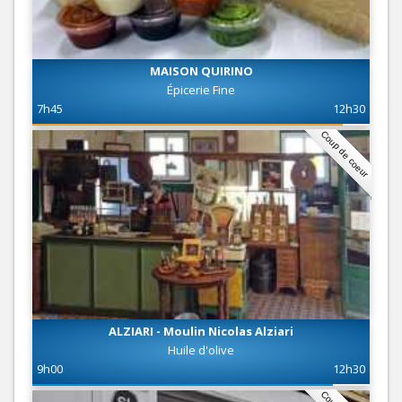
MAISON QUIRINO
Épicerie Fine
7h45
12h30
Coup de coeur
ALZIARI - Moulin Nicolas Alziari
Huile d'olive
9h00
12h30