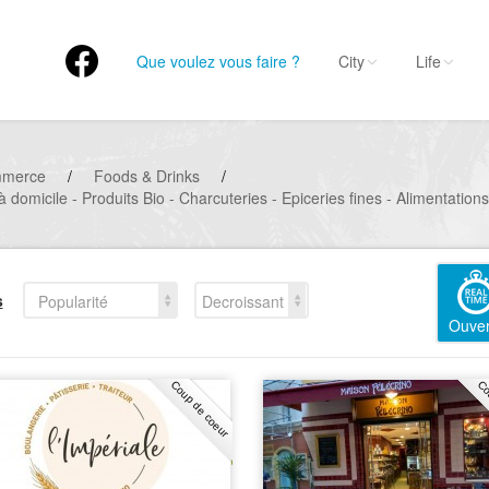
Que voulez vous faire ?
City
Life
mmerce
/
Foods & Drinks
/
 domicile - Produits Bio - Charcuteries - Epiceries fines - Alimentations
s
Popularité
Decroissant
Ouver
Coup de coeur
Co