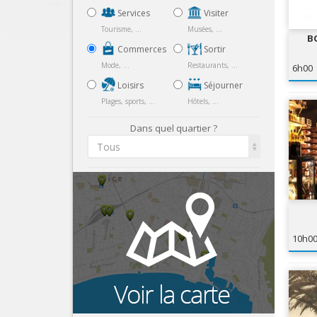
Services
Visiter
Tourisme, ...
Musées, ...
B
Commerces
Sortir
Mode, ...
Restaurants, ...
6h00
Loisirs
Séjourner
Plages, sports, ...
Hôtels, ...
Dans quel quartier ?
Tous
10h0