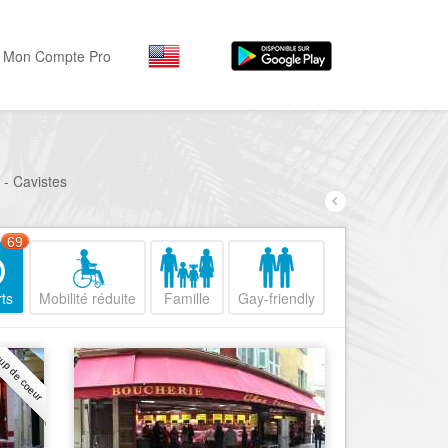
Mon Compte Pro
Par activité
Par quartiers
Nice Promenade des Angl
Séjourner
 - Cavistes
Hôtels, ...
Nice Promenade du Paillo
Visiter
69
Nice le Port
Musées, ...
Nice le Vieux Nice
ts
Mobilité réduite
Famille
Gay-friendly
Sortir
Nice le Coeur de Ville
Restaurants, ...
up de coeur
Nice les Collines Niçoises
Commerces
Mode, ...
Nice le petit Marais Niçois
Loisirs
Nice la plaine du Var
Plages, sports, ...