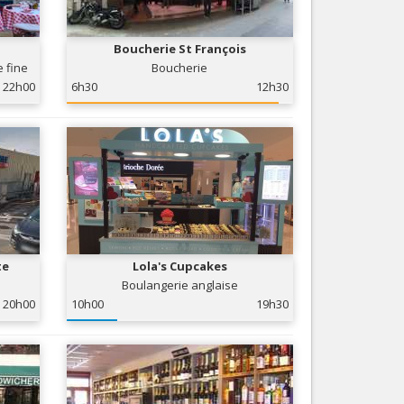
Nice le Carré d’Or
Services
Nice Aéroport
Boucherie St François
Tourisme, ...
e fine
Boucherie
22h00
6h30
12h30
te
Lola's Cupcakes
Boulangerie anglaise
20h00
10h00
19h30