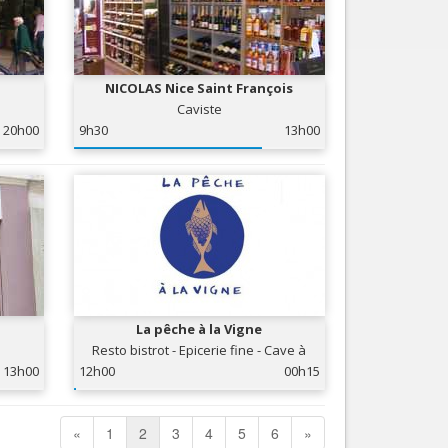
NICOLAS Nice Saint François
Caviste
20h00
9h30
13h00
La pêche à la Vigne
Resto bistrot - Epicerie fine - Cave à
vins
13h00
12h00
00h15
«
1
2
3
4
5
6
»