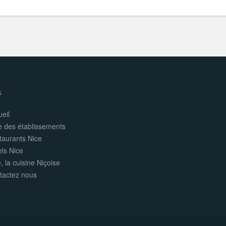
s
eil
e des établissements
taurants Nice
els Nice
, la cuisine Niçoise
tactez nous