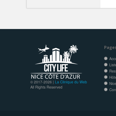
Page
Accu
List
Res
Hôt
© 2017-
2026 |
La Clinique du Web
Nice
All Rights Reserved
Con