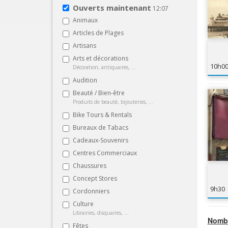
Ouverts maintenant
12:07
Animaux
Articles de Plages
Artisans
Arts et décorations
10h0
Décoration, antiquaires, ...
Audition
Beauté / Bien-être
Produits de beauté, bijouteries, ...
Bike Tours & Rentals
Bureaux de Tabacs
Cadeaux-Souvenirs
Centres Commerciaux
Chaussures
Concept Stores
9h30
Cordonniers
Culture
Librairies, disquaires, ...
Nombr
Fêtes