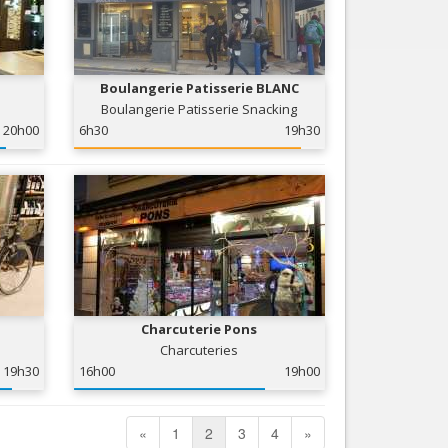
Boulangerie Patisserie BLANC
Boulangerie Patisserie Snacking
20h00
6h30
19h30
Charcuterie Pons
Charcuteries
19h30
16h00
19h00
«
1
2
3
4
»