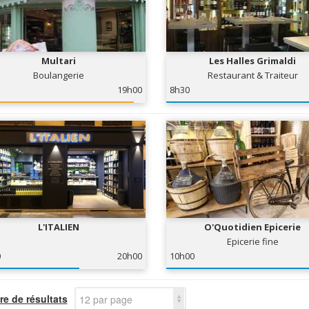
Multari
Les Halles Grimaldi
Boulangerie
Restaurant & Traiteur
19h00
8h30
L'ITALIEN
O'Quotidien Epicerie
Epicerie fine
0
20h00
10h00
e de résultats
12 par page