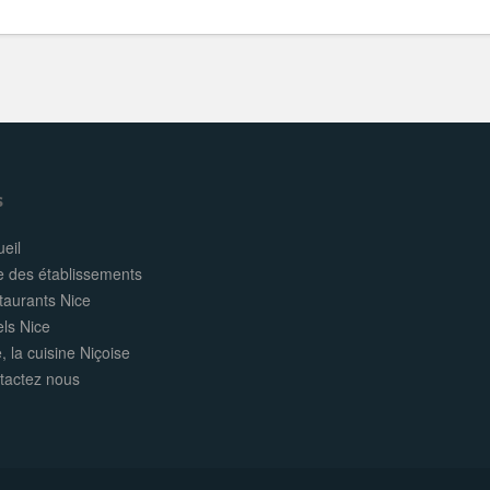
s
eil
e des établissements
taurants Nice
els Nice
, la cuisine Niçoise
tactez nous