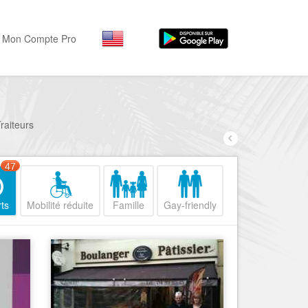
Mon Compte Pro
Par activité
Par quartiers
Nice Promenade des Angl
Séjourner
Traiteurs
Hôtels, ...
Nice Promenade du Paillo
Visiter
47
Nice le Port
Musées, ...
Nice le Vieux Nice
ts
Mobilité réduite
Famille
Gay-friendly
Sortir
Nice le Coeur de Ville
Restaurants, ...
Nice les Collines Niçoises
Commerces
Mode, ...
Nice le petit Marais Niçois
Loisirs
Nice la plaine du Var
Plages, sports, ...