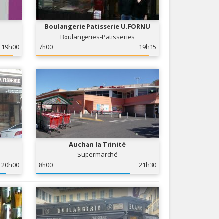
Nice le Carré d’Or
Services
Nice Aéroport
Boulangerie Patisserie U.FORNU
Tourisme, ...
Boulangeries-Patisseries
19h00
7h00
19h15
Auchan la Trinité
Supermarché
20h00
8h00
21h30