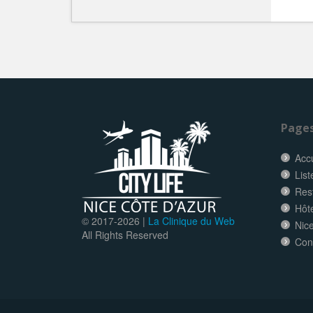
Page
Accu
List
Res
Hôt
© 2017-
2026 |
La Clinique du Web
Nice
All Rights Reserved
Con