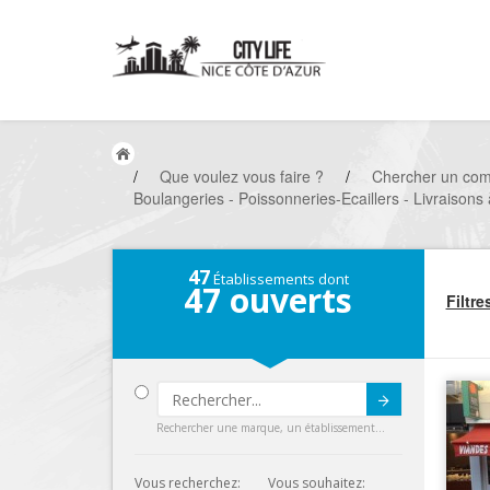
/
Que voulez vous faire ?
/
Chercher un co
Boulangeries - Poissonneries-Ecaillers - Livraisons à
47
Établissements dont
47
ouverts
Filtre
Submit
Rechercher une marque, un établissement...
Vous recherchez:
Vous souhaitez: