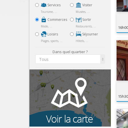
Services
Visiter
Tourisme, ...
Musées, ...
Commerces
Sortir
Mode, ...
Restaurants, ...
16h0
Loisirs
Séjourner
Plages, sports, ...
Hôtels, ...
Dans quel quartier ?
Tous
15h3