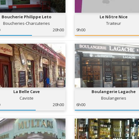
Boucherie Philippe Leto
Le Nôtre Nice
Boucheries-Charcuteries
Traiteur
0
20h00
9h00
La Belle Cave
Boulangerie Lagache
Caviste
Boulangeries
0
20h00
6h00