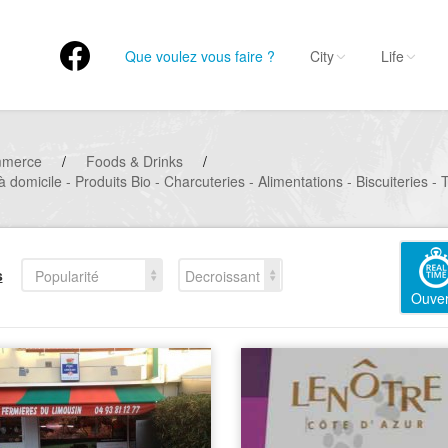
Que voulez vous faire ?
City
Life
mmerce
/
Foods & Drinks
/
 domicile - Produits Bio - Charcuteries - Alimentations - Biscuiteries - 
s
Popularité
Decroissant
Ouver