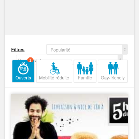
Filtres
Popularité
Decroissant
1
Ouverts
Mobilité réduite
Famille
Gay-friendly