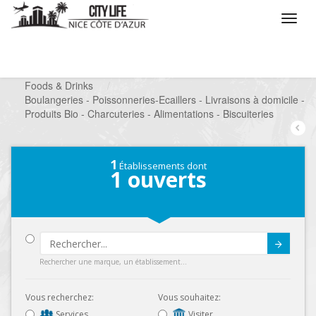
/
Que voulez vous faire ?
/
Chercher un commerce
/
Foods & Drinks
/
Boulangeries - Poissonneries-Ecaillers - Livraisons à domicile -
Produits Bio - Charcuteries - Alimentations - Biscuiteries
1
Établissements dont
1
ouverts
Submit
Rechercher une marque, un établissement...
Vous recherchez:
Vous souhaitez:
Services
Visiter