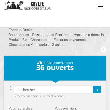
/
Que voulez vous faire ?
/
Chercher un commerce
/
Foods & Drinks
/
Boulangeries - Poissonneries-Ecaillers - Livraisons à domicile -
Produits Bio - Charcuteries - Epiceries paysannes -
Chocolateries-Confiseries - Glaciers
36
Établissements dont
36
ouverts
Submit
Rechercher une marque, un établissement...
Vous recherchez:
Vous souhaitez: