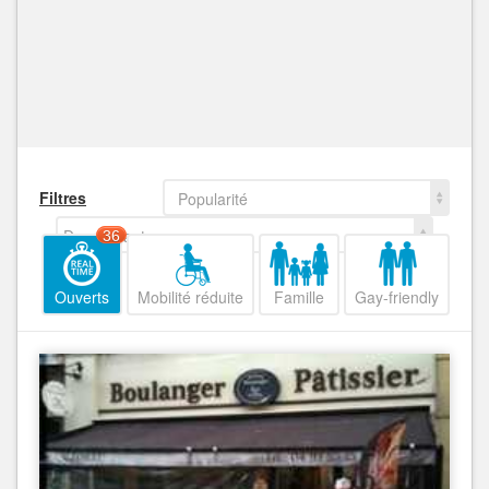
Filtres
Popularité
Decroissant
36
Ouverts
Mobilité réduite
Famille
Gay-friendly