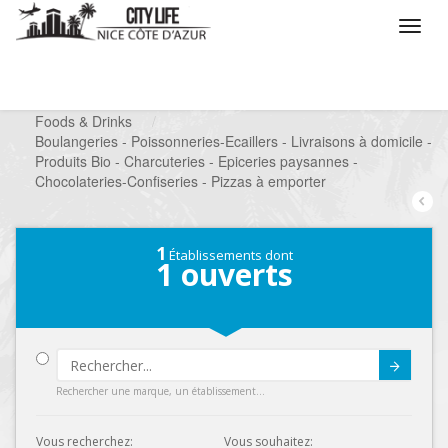
/
Que voulez vous faire ?
/
Chercher un commerce
/
Foods & Drinks
/
Boulangeries - Poissonneries-Ecaillers - Livraisons à domicile -
Produits Bio - Charcuteries - Epiceries paysannes -
Chocolateries-Confiseries - Pizzas à emporter
1
Établissements dont
1
ouverts
Submit
Rechercher une marque, un établissement...
Vous recherchez:
Vous souhaitez: