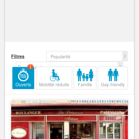
Filtres
Popularité
Decroissant
1
Ouverts
Mobilité réduite
Famille
Gay-friendly