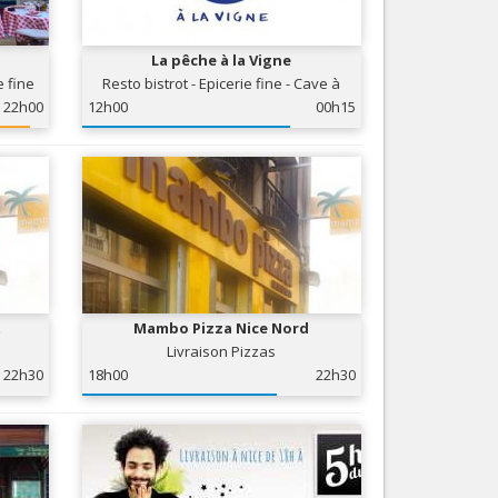
Nice le Carré d’Or
Services
Nice Aéroport
La pêche à la Vigne
Tourisme, ...
e fine
Resto bistrot - Epicerie fine - Cave à
vins
22h00
12h00
00h15
t
Mambo Pizza Nice Nord
Livraison Pizzas
22h30
18h00
22h30