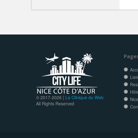
Page
Accu
List
Res
Hôt
© 2017-
2026 |
La Clinique du Web
Nice
All Rights Reserved
Con