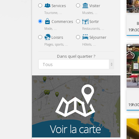
Services
Visiter
Tourisme, ...
Musées, ...
Commerces
Sortir
B
Mode, ...
Restaurants, ...
19h3
Loisirs
Séjourner
Plages, sports, ...
Hôtels, ...
Dans quel quartier ?
Tous
19h3