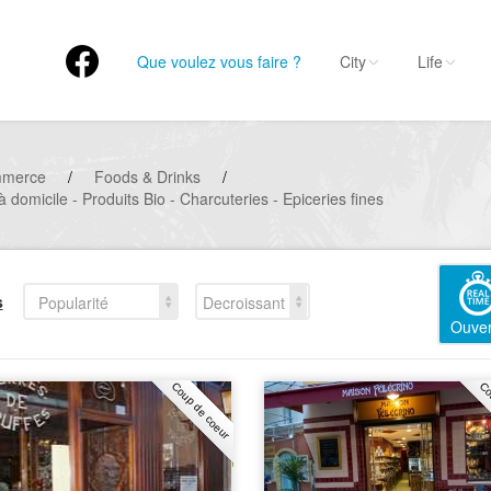
Que voulez vous faire ?
City
Life
mmerce
/
Foods & Drinks
/
 domicile - Produits Bio - Charcuteries - Epiceries fines
s
Popularité
Decroissant
Ouver
Coup de coeur
Co