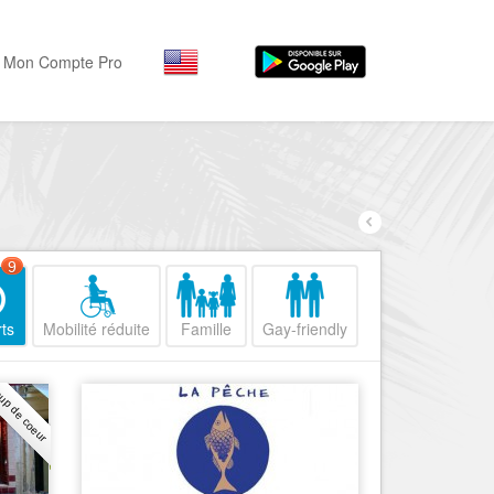
Mon Compte Pro
Par activité
Par quartiers
Nice Promenade des Angl
Séjourner
Hôtels, ...
Nice Promenade du Paillo
Visiter
9
Nice le Port
Musées, ...
Nice le Vieux Nice
ts
Mobilité réduite
Famille
Gay-friendly
Sortir
Nice le Coeur de Ville
Restaurants, ...
up de coeur
Nice les Collines Niçoises
Commerces
Mode, ...
Nice le petit Marais Niçois
Loisirs
Nice la plaine du Var
Plages, sports, ...