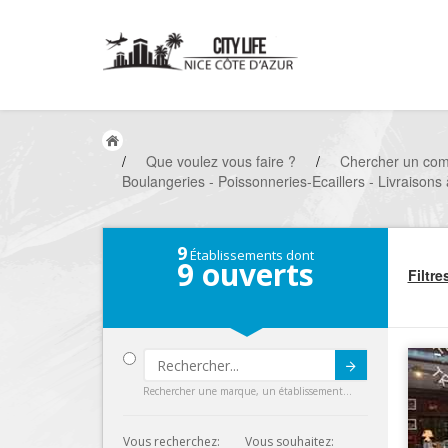
/
Que voulez vous faire ?
/
Chercher un co
Boulangeries - Poissonneries-Ecaillers - Livraisons à
9
Établissements dont
9
ouverts
Filtre
Submit
Rechercher une marque, un établissement...
Vous recherchez:
Vous souhaitez: