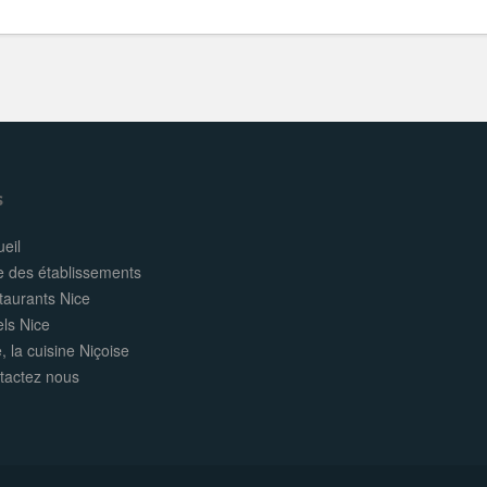
s
eil
e des établissements
taurants Nice
els Nice
, la cuisine Niçoise
tactez nous