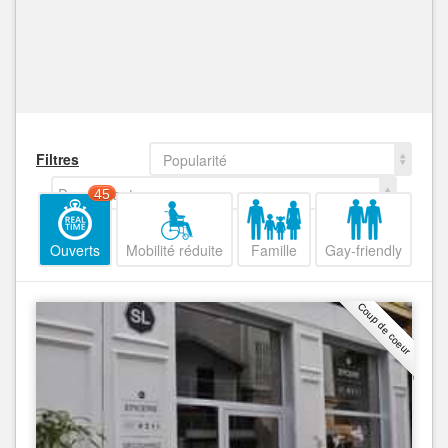
Filtres
Popularité
Decroissant
45
Ouverts
Mobilité réduite
Famille
Gay-friendly
Coup de coeur