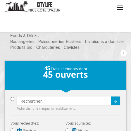
/
Que voulez vous faire ?
/
Chercher un commerce
/
Foods & Drinks
/
Boulangeries - Poissonneries-Ecaillers - Livraisons à domicile -
Produits Bio - Charcuteries - Cavistes
45
Établissements dont
45
ouverts
Submit
Rechercher une marque, un établissement...
Vous recherchez:
Vous souhaitez:
Services
Visiter