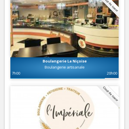
Coup de coeur
Boulangerie La Niçoise
Boulangerie artisanale
7h00
20h00
Coup de coeur