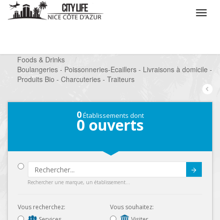
/
Que voulez vous faire ?
/
Chercher un commerce
/
Foods & Drinks
/
Boulangeries - Poissonneries-Ecaillers - Livraisons à domicile -
Produits Bio - Charcuteries - Traiteurs
0
Établissements dont
0
ouverts
Submit
Rechercher une marque, un établissement...
Vous recherchez:
Vous souhaitez:
Services
Visiter