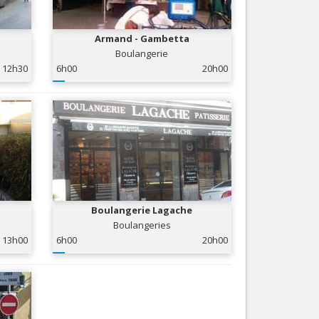
Nice le Carré d’Or
Services
Nice Aéroport
Armand - Gambetta
Tourisme, ...
Boulangerie
12h30
6h00
20h00
Boulangerie Lagache
Boulangeries
13h00
6h00
20h00