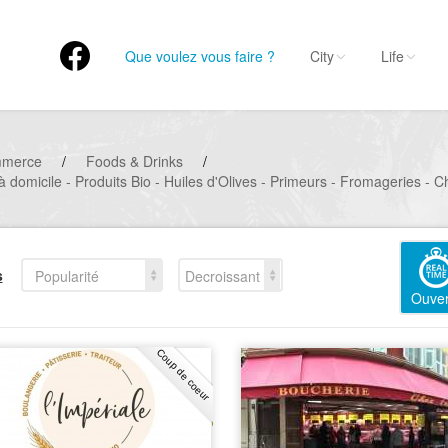
Que voulez vous faire ?
City
Life
mmerce
/
Foods & Drinks
/
à domicile - Produits Bio - Huiles d'Olives - Primeurs - Fromageries - C
s
Popularité
Decroissant
Ouver
Coup de coeur