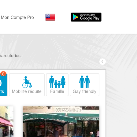
Mon Compte Pro
Par activité
Par quartiers
Nice Promenade des Angl
Séjourner
harcuteries
Hôtels, ...
Nice Promenade du Paillo
Visiter
8
Nice le Port
Musées, ...
Nice le Vieux Nice
ts
Mobilité réduite
Famille
Gay-friendly
Sortir
Nice le Coeur de Ville
Restaurants, ...
Nice les Collines Niçoises
Commerces
Mode, ...
Nice le petit Marais Niçois
Loisirs
Nice la plaine du Var
Plages, sports, ...