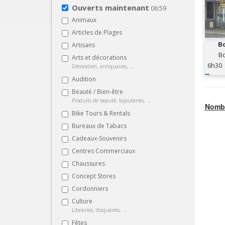
Ouverts maintenant
06:59
Animaux
Articles de Plages
Bo
Artisans
Bo
Arts et décorations
6h30
Décoration, antiquaires, ...
Audition
Beauté / Bien-être
Produits de beauté, bijouteries, ...
Nombr
Bike Tours & Rentals
Bureaux de Tabacs
Cadeaux-Souvenirs
Centres Commerciaux
Chaussures
Concept Stores
Cordonniers
Culture
Librairies, disquaires, ...
Fêtes