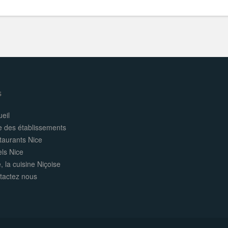
s
eil
e des établissements
taurants Nice
els Nice
, la cuisine Niçoise
tactez nous