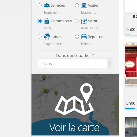
Services
Visiter
Tourisme, ...
Musées, ...
B
Commerces
Sortir
Mode, ...
Restaurants, ...
6h00
Loisirs
Séjourner
Plages, sports, ...
Hôtels, ...
Dans quel quartier ?
Tous
5h00