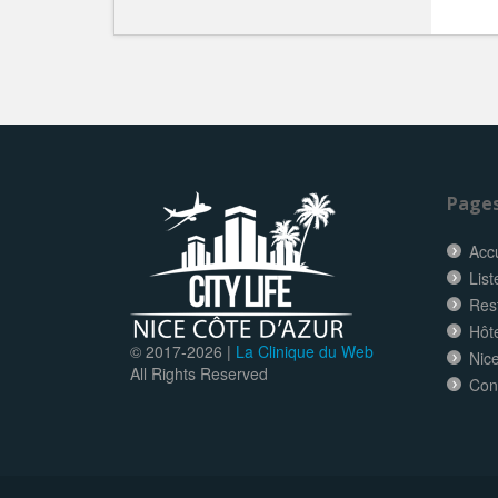
Page
Accu
List
Res
Hôt
© 2017-
2026 |
La Clinique du Web
Nice
All Rights Reserved
Con