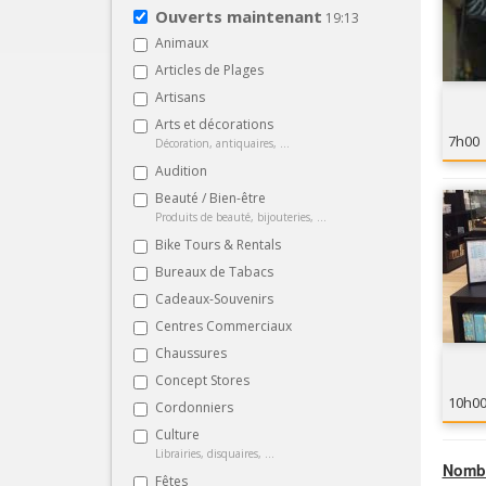
Ouverts maintenant
19:13
Animaux
Articles de Plages
Artisans
Arts et décorations
7h00
Décoration, antiquaires, ...
Audition
Beauté / Bien-être
Produits de beauté, bijouteries, ...
Bike Tours & Rentals
Bureaux de Tabacs
Cadeaux-Souvenirs
Centres Commerciaux
Chaussures
Concept Stores
10h0
Cordonniers
Culture
Librairies, disquaires, ...
Nombr
Fêtes