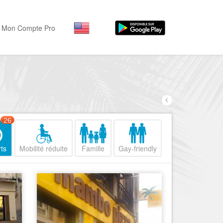
Mon Compte Pro
Par activité
Par quartiers
Nice Promenade des Angl
Séjourner
Hôtels, ...
Nice Promenade du Paillo
Visiter
26
Nice le Port
Musées, ...
Nice le Vieux Nice
ts
Mobilité réduite
Famille
Gay-friendly
Sortir
Nice le Coeur de Ville
Restaurants, ...
Nice les Collines Niçoises
Commerces
Mode, ...
Nice le petit Marais Niçois
Loisirs
Nice la plaine du Var
Plages, sports, ...