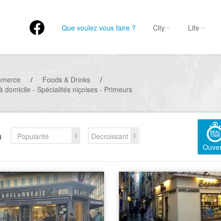
Que voulez vous faire ?
City
Life
mmerce
/
Foods & Drinks
/
à domicile - Spécialités niçoises - Primeurs
s
Popularité
Decroissant
Ouver