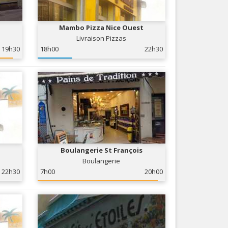
Nice le Carré d’Or
Services
Nice Aéroport
Mambo Pizza Nice Ouest
Tourisme, ...
Livraison Pizzas
19h30
18h00
22h30
Boulangerie St François
Boulangerie
22h30
7h00
20h00