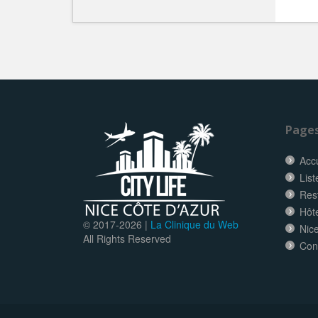
Page
Accu
List
Res
Hôt
© 2017-
2026 |
La Clinique du Web
Nice
All Rights Reserved
Con