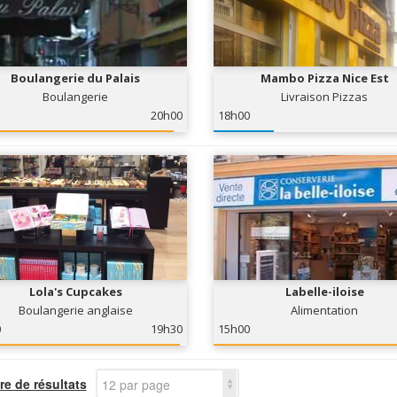
Boulangerie du Palais
Mambo Pizza Nice Est
Boulangerie
Livraison Pizzas
20h00
18h00
Lola's Cupcakes
Labelle-iloise
Boulangerie anglaise
Alimentation
0
19h30
15h00
e de résultats
12 par page