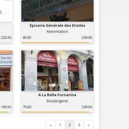
Epicerie Générale des Etoiles
Alimentation
22h30
8h00
20h00
A La Bella Fornarina
Boulangerie
19h30
7h00
20h00
«
1
2
3
»