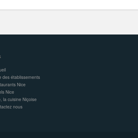
s
eil
e des établissements
taurants Nice
els Nice
, la cuisine Niçoise
tactez nous