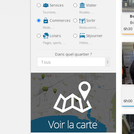
Services
Visiter
Tourisme, ...
Musées, ...
Bo
Commerces
Sortir
Bo
Mode, ...
Restaurants, ...
6h30
Loisirs
Séjourner
Plages, sports, ...
Hôtels, ...
Dans quel quartier ?
Tous
6h00