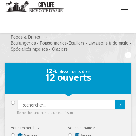
/
Que voulez vous faire ?
/
Chercher un commerce
/
Foods & Drinks
/
Boulangeries - Poissonneries-Ecaillers - Livraisons à domicile -
Spécialités niçoises - Glaciers
12
Établissements dont
12
ouverts
Submit
Rechercher une marque, un établissement...
Vous recherchez:
Vous souhaitez:
Services
Visiter