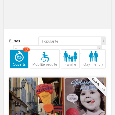
Filtres
Popularité
Decroissant
12
Ouverts
Mobilité réduite
Famille
Gay-friendly
Coup de coeur