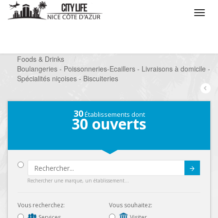
/
Que voulez vous faire ?
/
Chercher un commerce
/
Foods & Drinks
/
Boulangeries - Poissonneries-Ecaillers - Livraisons à domicile -
Spécialités niçoises - Biscuiteries
30
Établissements dont
30
ouverts
Submit
Rechercher une marque, un établissement...
Vous recherchez:
Vous souhaitez:
Services
Visiter