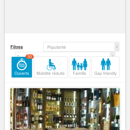
Filtres
Popularité
Decroissant
30
Ouverts
Mobilité réduite
Famille
Gay-friendly