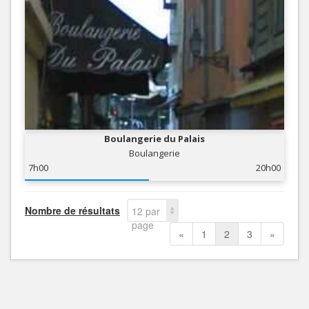
Boulangerie du Palais
Boulangerie
7h00
20h00
Nombre de résultats
12 par
page
«
1
2
3
»